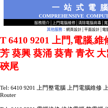
一站式電
COMPREHENSIVE
COMPUT
服務簡介
│
上門電腦維修
│
清除電腦病毒
│
寬
其他服務
：
網頁設計
│
平面設計
│
電
2
2
2
2
2
2
2
2
2
2
2
2
無線 上門安裝Router 鋪 舖 店 廣場 p9x0x02cx 觀塘 區 商場 維修電腦 Repair 整電腦 修理電腦 上門 設定 安裝 ipcam ip cam Camera Set up Wireless Router setup 修理 電腦 維修 整 修 重裝 安裝 Window
T 6410 9201 上門,電腦
芳 葵興 葵涌 葵青 青衣 
硤尾
Tel: 6410 9201 上門整電腦 上門電
Router