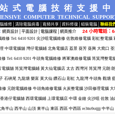
站式電腦技術支援
ENSIVE
COMPUTER
TECHNICAL
SUPPOR
腦維修
│
清除電腦病毒
│
寬頻共享
│
資料修復
│
組裝電腦
│
聯絡我
24 小時電話：64
：
網頁設計
│
平面設計
│
電腦課程
│
網頁推介
dows XP 7 洗機 產機 HP ASUS 專業 路由器 荃灣 旺角 網絡工程 公司 手提 桌面 桌上 檢查
修 Tel: 6410 9201 尖沙咀電腦維修 佐敦維修電腦 彩虹整電
 中環電腦舖 灣仔電腦鋪 北角電腦店 荔景 葵芳 葵興 大窩口 
 Tel: 6410 9201 牛頭角電腦維修 將軍澳維修電腦 筲箕灣整
電腦舖 筲箕灣電腦鋪 黃大仙電腦店 太古 西灣河 筲箕灣 元朗 朗
子 石硤尾 九龍塘 樂富 黃大仙 鑽石山 彩虹 九龍灣 牛頭角 觀塘 
修 元朗電腦維修 牛頭角維修電腦 火炭整電腦 沙田修理電腦 大埔
香港仔電腦舖 西環電腦鋪 上環電腦店 中環 金鐘 尖沙咀 佐敦 油
角半山 西半山 山頂 東半山 東區 西區 中西區 re3tto9oijjjj 中半