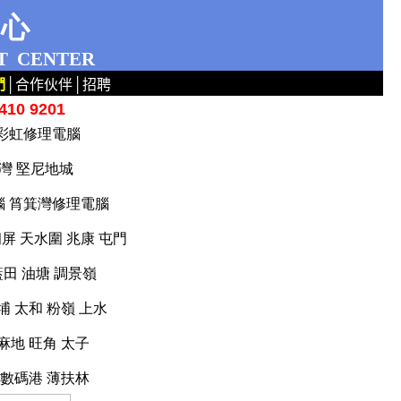
中心
T
CENTER
們
│
合作伙伴
│
招聘
10 9201
腦 彩虹修理電腦
荃灣 堅尼地城
電腦 筲箕灣修理電腦
屏 天水圍 兆康 屯門
藍田 油塘 調景嶺
 太和 粉嶺 上水
麻地 旺角 太子
山 數碼港 薄扶林