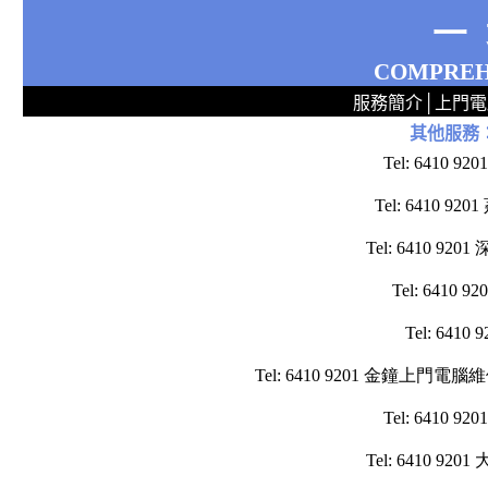
一
COMPREH
服務簡介
│
上門電
其他服務
2
2
2
2
2
2
2
2
2
2
2
2
無線 上門安裝Router 鋪 舖 店 廣場 p9x0x02cx 觀塘 區 商場 維修電腦 Repair 整電腦 修理電腦 上門 設定 安裝 ipcam ip cam Camera Set up Wireless Router setup 修理 電腦 維修 整 修 重裝 安裝 Win
Tel: 64
Tel: 641
Tel: 641
Tel: 64
Tel: 64
Tel: 6410 9201 金鐘
Tel: 64
Tel: 641