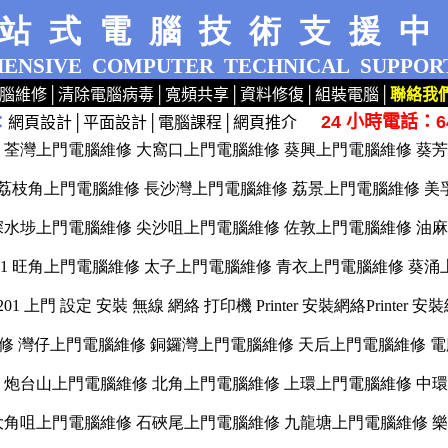
站式電腦技術支援
ENSIVE
COMPUTER
TECHNICAL
SUPPOR
腦維修
│
清除電腦病毒
│
寬頻共享
│
資料修復
│
組裝電腦
│
聯絡我
24 小時電話：64
：
網頁設計
│
平面設計
│
電腦課程
│
網頁推介
dows XP 7 洗機 產機 HP ASUS 專業 路由器 荃灣 旺角 網絡工程 公司 手提 桌面 桌上 檢查
10 9201 荃灣上門電腦維修 大窩口上門電腦維修 葵興上門電腦維修 
0 9201 荔枝角上門電腦維修 長沙灣上門電腦維修 荔景上門電腦維修
0 9201 深水埗上門電腦維修 尖沙咀上門電腦維修 佐敦上門電腦維修 
10 9201 旺角上門電腦維修 太子上門電腦維修 青衣上門電腦維修 
10 9201 上門 設定 安裝 無線 網絡 打印機 Printer 安裝網絡Printer
上門電腦維修 灣仔上門電腦維修 銅鑼灣上門電腦維修 天后上門電腦維修 電
10 9201 炮台山上門電腦維修 北角上門電腦維修 上環上門電腦維修 
0 9201 大角咀上門電腦維修 石硤尾上門電腦維修 九龍塘上門電腦維修