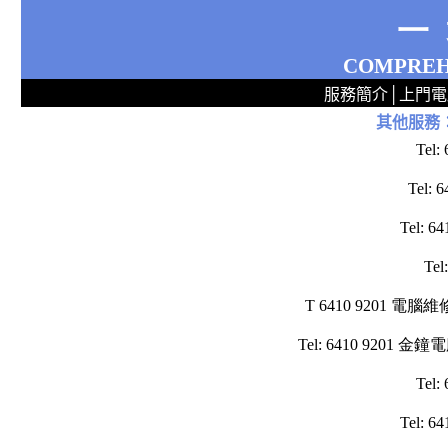
一
COMPREH
服務簡介
│
上門電
其他服務
2
2
2
2
2
2
2
2
2
2
2
2
無線 上門安裝Router 鋪 舖 店 廣場 p9x0x02cx 觀塘 區 商場 維修電腦 Repair 整電腦 修理電腦 上門 設定 安裝 ipcam ip cam Camera Set up Wireless Router setup 修理 電腦 維修 整 修 重裝 安裝 Win
Te
Tel
Tel
Te
T 6410 9201 
Tel: 6410 92
Te
Tel