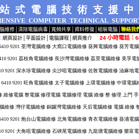
站式電腦技術支援
ENSIVE
COMPUTER
TECHNICAL
SUPPOR
腦維修
│
清除電腦病毒
│
寬頻共享
│
資料修復
│
組裝電腦
│
聯絡我
24 小時電話：64
：
網頁設計
│
平面設計
│
電腦課程
│
網頁推介
dows XP 7 洗機 產機 HP ASUS 專業 路由器 荃灣 旺角 網絡工程 公司 手提 桌面 桌上 檢查
l: 6410 9201 荃灣電腦維修 大窩口電腦維修 葵興電腦維修 葵芳電
: 6410 9201 荔枝角電腦維修 長沙灣電腦維修 荔景電腦維修 美孚
: 6410 9201 深水埗電腦維修 尖沙咀電腦維修 佐敦電腦維修 油麻地
l: 6410 9201 旺角電腦維修 太子電腦維修 上環電腦維修 中環電
電腦維修 維修電腦 整電腦 修理電腦 電腦修理 電腦 維修 整 修理 上門 
01 金鐘電腦維修 灣仔電腦維修 銅鑼灣電腦維修 天后電腦維修 電腦 維修 
l: 6410 9201 炮台山電腦維修 北角電腦維修 青衣電腦維修 葵涌電
: 6410 9201 大角咀電腦維修 石硤尾電腦維修 九龍塘電腦維修 樂富